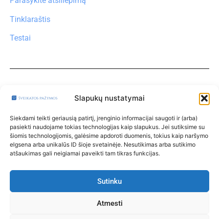
Parašykite atsiliepimą
Tinklaraštis
Testai
Turite klausimų?
Klauskite čia
Slapukų nustatymai
Paskyra
Siekdami teikti geriausią patirtį, įrenginio informacijai saugoti ir (arba)
pasiekti naudojame tokias technologijas kaip slapukus. Jei sutiksime su
Klinikos
šiomis technologijomis, galėsime apdoroti duomenis, tokius kaip naršymo
elgsena arba unikalūs ID šioje svetainėje. Nesutikimas arba sutikimo
Taisyklės
atšaukimas gali neigiamai paveikti tam tikras funkcijas.
Privatumo politika
Klinikoms
Sutinku
Kontaktai
Atmesti