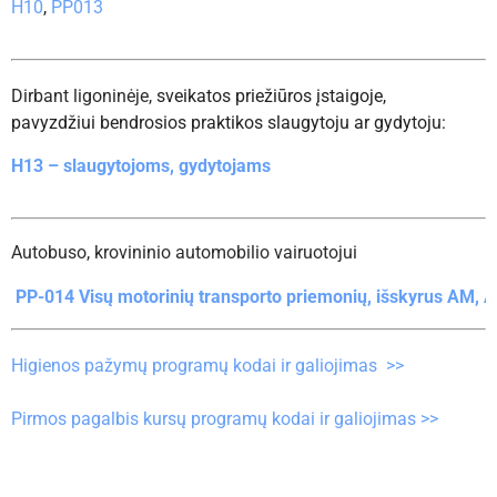
H10
,
PP013
Dirbant ligoninėje,
sveikatos priežiūros įstaigoje,
pavyzdžiui bendrosios praktikos slaugytoju ar gydytoju:
H13 – slaugytojoms, gydytojams
Autobuso, krovininio automobilio vairuotojui
Autobuso vairuojas
PP-014 Visų motorinių transporto priemonių, išskyrus AM, A1
Dirbant ligoninėje,
sveikatos priežiūros įstaigoje,
Higienos pažymų programų kodai ir galiojimas >>
pavyzdžiui bendrosios praktikos slaugytoju ar gydytoju:
PP-014
– slaugytojoms, gydytojams
Pirmos pagalbis kursų programų kodai ir galiojimas >>