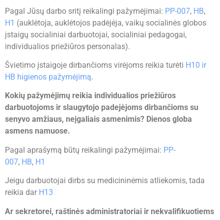
Pagal Jūsų darbo sritį reikalingi pažymėjimai:
PP-007
,
HB
,
H1
(auklėtoja, auklėtojos padėjėja, vaikų socialinės globos
įstaigų socialiniai darbuotojai, socialiniai pedagogai,
individualios priežiūros personalas).
Švietimo įstaigoje dirbančioms virėjoms reikia turėti
H10 ir
HB higienos pažymėjimą
.
Kokių pažymėjimų reikia individualios priežiūros
darbuotojoms ir slaugytojo padejėjoms dirbančioms su
senyvo amžiaus, neįgaliais asmenimis? Dienos globa
asmens namuose.
Pagal aprašymą būtų reikalingi pažymėjimai:
PP-
007
,
HB
,
H1
Jeigu darbuotojai dirbs su medicininėmis atliekomis, tada
reikia dar
H13
Ar sekretorei, raštinės administratoriai ir nekvalifikuotiems