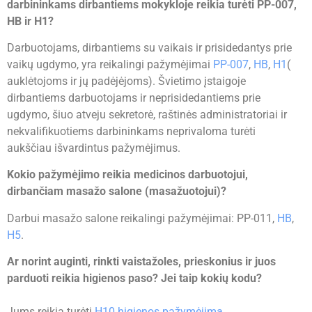
darbininkams dirbantiems mokykloje reikia turėti PP-007,
HB ir H1?
Darbuotojams, dirbantiems su vaikais ir prisidedantys prie
vaikų ugdymo, yra reikalingi pažymėjimai
PP-007
,
HB
,
H1
(
auklėtojoms ir jų padėjėjoms). Švietimo įstaigoje
dirbantiems darbuotojams ir neprisidedantiems prie
ugdymo, šiuo atveju sekretorė, raštinės administratoriai ir
nekvalifikuotiems darbininkams neprivaloma turėti
aukščiau išvardintus
pažymėjimus.
Kokio pažymėjimo reikia medicinos darbuotojui,
dirbančiam masažo salone (masažuotojui)?
Darbui masažo salone reikalingi pažymėjimai: PP-011,
HB
,
H5
.
Ar norint auginti, rinkti vaistažoles, prieskonius ir juos
parduoti reikia higienos paso? Jei taip kokių kodu?
Jums reikia turėti
H10 higienos pažymėjimą