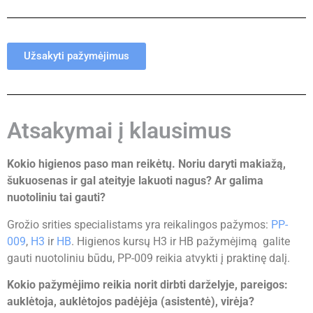
Užsakyti pažymėjimus
Atsakymai į klausimus
Kokio higienos paso man reikėtų. Noriu daryti makiažą,
šukuosenas ir gal ateityje lakuoti nagus? Ar galima
nuotoliniu tai gauti?
Grožio srities specialistams yra reikalingos pažymos:
PP-
009
,
H3
ir
HB
. Higienos kursų H3 ir HB pažymėjimą galite
gauti nuotoliniu būdu, PP-009 reikia atvykti į praktinę dalį.
Kokio pažymėjimo reikia norit dirbti darželyje, pareigos:
auklėtoja, auklėtojos padėjėja (asistentė), virėja?