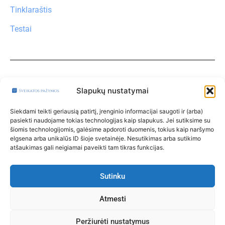
Tinklaraštis
Testai
Turite klausimų?
Klauskite čia
Slapukų nustatymai
Paskyra
Siekdami teikti geriausią patirtį, įrenginio informacijai saugoti ir (arba)
pasiekti naudojame tokias technologijas kaip slapukus. Jei sutiksime su
Klinikos
šiomis technologijomis, galėsime apdoroti duomenis, tokius kaip naršymo
elgsena arba unikalūs ID šioje svetainėje. Nesutikimas arba sutikimo
Taisyklės
atšaukimas gali neigiamai paveikti tam tikras funkcijas.
Privatumo politika
Klinikoms
Sutinku
Kontaktai
Atmesti
Peržiurėti nustatymus
© 2013 – 2026 SVEIKATOS PAŽYMOS – Visos tesės