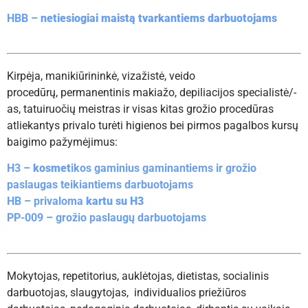
HBB –
netiesiogiai maistą tvarkantiems darbuotojams
Kirpėja, manikiūrininkė, vizažistė, veido
procedūrų, permanentinis makiažo, depiliacijos specialistė/-
as, tatuiruočių meistras ir visas kitas grožio procedūras
atliekantys privalo turėti higienos bei pirmos pagalbos kursų
baigimo pažymėjimus:
H3 –
kosmet
ikos gaminius gaminantiems ir grožio
paslaugas teikiantiems darbuotojams
HB – privaloma
kartu su H3
PP-009 – grožio paslaugų darbuotojams
Mokytojas, repetitorius, auklėtojas, dietistas, socialinis
darbuotojas, slaugytojas,
individualios priežiūros