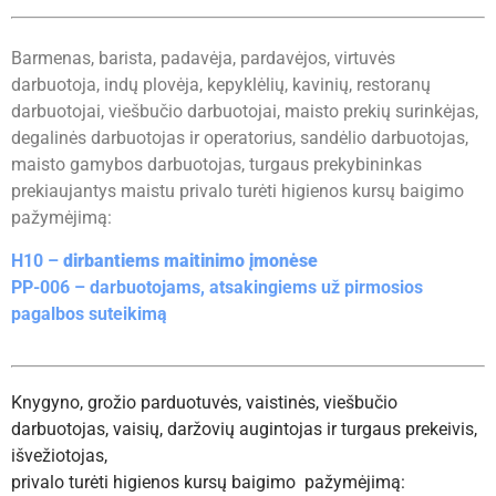
Barmenas, barista, padavėja, pardavėjos, virtuvės
darbuotoja, indų plovėja, kepyklėlių, kavinių, restoranų
darbuotojai, viešbučio darbuotojai, maisto prekių surinkėjas,
degalinės darbuotojas ir operatorius, sandėlio darbuotojas,
maisto gamybos darbuotojas, turgaus prekybininkas
prekiaujantys maistu privalo turėti higienos kursų baigimo
pažymėjimą:
H10 –
dirbantiems maitinimo įmonėse
PP-006 – darbuotojams, atsakingiems už pirmosios
pagalbos suteikimą
Knygyno, grožio parduotuvės, vaistinės, viešbučio
darbuotojas, vaisių, daržovių augintojas ir turgaus prekeivis,
išvežiotojas,
privalo turėti higienos kursų baigimo pažymėjimą: