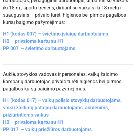
darbuotojas,
pedagoginis darbuotojas, dirbantis su vaikais
iki 18 m., sporto treneris, dirbant su vaikais iki 18 metų ir
suaugusiais – privalo turėti higienos bei pirmos pagalbos
kursų baigimo pažymėjimus:
H1 (kodas 007) – švietimo įstaigų darbuotojams
HB – privaloma
kartu su H1
PP 007 – švietimo darbuotojams
Auklė, stovyklos vadovas ir personalas, vaikų žaidimo
kambarių darbuotojas privalo turėti higienos bei pirmos
pagalbos kursų baigimo pažymėjimus:
H1 (kodas 017) – v
aikų poilsio stovyklų darbuotojams,
vaikų žaidimų patalpų darbuotojams, asmenims,
prižiūrintiems vaikus
HB – privaloma
kartu su H1
PP 017 – vaikų priežiūros darbuotojams