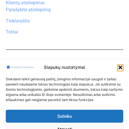
Klientų atsiliepimai
Parašykite atsiliepimą
Tinklaraštis
Testai
Turite klausimų?
Klauskite čia
Slapukų nustatymai
Paskyra
Siekdami teikti geriausią patirtį, įrenginio informacijai saugoti ir (arba)
pasiekti naudojame tokias technologijas kaip slapukus. Jei sutiksime su
Klinikos
šiomis technologijomis, galėsime apdoroti duomenis, tokius kaip naršymo
elgsena arba unikalūs ID šioje svetainėje. Nesutikimas arba sutikimo
Taisyklės
atšaukimas gali neigiamai paveikti tam tikras funkcijas.
Privatumo politika
Klinikoms
Sutinku
Kontaktai