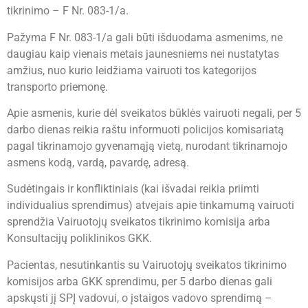
tikrinimo – F Nr. 083-1/a.
Pažyma F Nr. 083-1/a gali būti išduodama asmenims, ne
daugiau kaip vienais metais jaunesniems nei nustatytas
amžius, nuo kurio leidžiama vairuoti tos kategorijos
transporto priemonę.
Apie asmenis, kurie dėl sveikatos būklės vairuoti negali, per 5
darbo dienas reikia raštu informuoti policijos komisariatą
pagal tikrinamojo gyvenamąją vietą, nurodant tikrinamojo
asmens kodą, vardą, pavardę, adresą.
Sudėtingais ir konfliktiniais (kai išvadai reikia priimti
individualius sprendimus) atvejais apie tinkamumą vairuoti
sprendžia Vairuotojų sveikatos tikrinimo komisija arba
Konsultacijų poliklinikos GKK.
Pacientas, nesutinkantis su Vairuotojų sveikatos tikrinimo
komisijos arba GKK sprendimu, per 5 darbo dienas gali
apskųsti jį SPĮ vadovui, o įstaigos vadovo sprendimą –