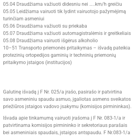
05.04 Draudžiama važiuoti didesniu nei …..km/h greičiu
05.05 Leidžiama vairuoti tik lydint vairuotojo pažymėjimą
turinčiam asmeniui
05.06 Draudžiama važiuoti su priekaba
05.07 Draudžiama važiuoti automagistralėmis ir greitkeliais
05.08 Draudžiama vairuoti išgėrus alkoholio
10–51 Transporto priemonės pritaikymas – išvadą pateikia
protezinių ortopedijos gaminių ir techninių priemonių
pritaikymo įstaigos (institucijos)
Galutinę išvadą į F Nr. 025/a įrašo, pasirašo ir patvirtina
savo asmeniniu spaudu asmuo, įgaliotas asmens sveikatos
priežiūros įstaigos vadovo įsakymu (komisijos pirmininkas).
Išvada apie tinkamumą vairuoti įrašoma į F Nr. 083-1/a ir
patvirtinama komisijos pirmininko ir sekretoriaus parašais
bei asmeniniais spaudais, įstaigos antspaudu. F Nr.083-1/a