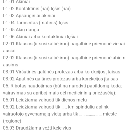
01.01 Akiniai
01.02 Kontaktinis (-iai) lęšis (-iai)
01.03 Apsauginiai akiniai
01.04 Tamsintas (matinis) lęšis
01.05 Akių danga
01.06 Akiniai arba kontaktiniai lęšiai
02.01 Klausos (ir susikalbėjimo) pagalbinė priemonė vienai
ausiai
02.02 Klausos (ir susikalbėjimo) pagalbinė priemonė abiem
ausims
03.01 Viršutinės galūnės protezas arba korekcijos įtaisas
03.02 Apatinės galūnės protezas arba korekcijos įtaisas
05. Ribotas naudojimas (būtina nurodyti papildomą kodą;
vairavimas su apribojimais dėl medicininių priežasčių):
05.01 Leidžiama vairuoti tik dienos metu
05.02 Leidžiama vairuoti tik ….. km spinduliu aplink
vairuotojo gyvenamąją vietą arba tik ………………… mieste
(regione)
05.03 Draudžiama vežti keleivius