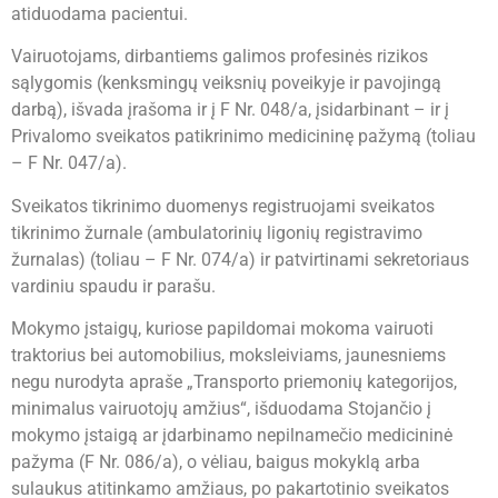
atiduodama pacientui.
Vairuotojams, dirbantiems galimos profesinės rizikos
sąlygomis (kenksmingų veiksnių poveikyje ir pavojingą
darbą), išvada įrašoma ir į F Nr. 048/a, įsidarbinant – ir į
Privalomo sveikatos patikrinimo medicininę pažymą (toliau
– F Nr. 047/a).
Sveikatos tikrinimo duomenys registruojami sveikatos
tikrinimo žurnale (ambulatorinių ligonių registravimo
žurnalas) (toliau – F Nr. 074/a) ir patvirtinami sekretoriaus
vardiniu spaudu ir parašu.
Mokymo įstaigų, kuriose papildomai mokoma vairuoti
traktorius bei automobilius, moksleiviams, jaunesniems
negu nurodyta apraše „Transporto priemonių kategorijos,
minimalus vairuotojų amžius“, išduodama Stojančio į
mokymo įstaigą ar įdarbinamo nepilnamečio medicininė
pažyma (F Nr. 086/a), o vėliau, baigus mokyklą arba
sulaukus atitinkamo amžiaus, po pakartotinio sveikatos