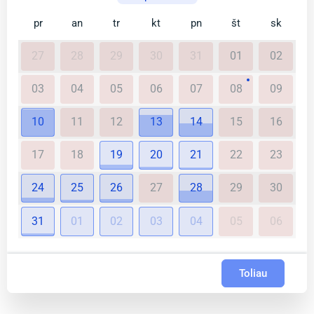
pr
an
tr
kt
pn
št
sk
27
28
29
30
31
01
02
03
04
05
06
07
08
09
10
11
12
13
14
15
16
17
18
19
20
21
22
23
24
25
26
27
28
29
30
31
01
02
03
04
05
06
Toliau