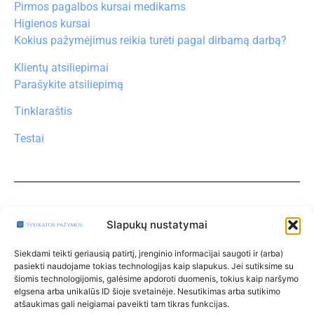
Pirmos pagalbos kursai medikams
Higienos kursai
Kokius pažymėjimus reikia turėti pagal dirbamą darbą?
Klientų atsiliepimai
Parašykite atsiliepimą
Tinklaraštis
Testai
Turite klausimų?
Klauskite čia
Slapukų nustatymai
Paskyra
Siekdami teikti geriausią patirtį, įrenginio informacijai saugoti ir (arba)
pasiekti naudojame tokias technologijas kaip slapukus. Jei sutiksime su
Klinikos
šiomis technologijomis, galėsime apdoroti duomenis, tokius kaip naršymo
elgsena arba unikalūs ID šioje svetainėje. Nesutikimas arba sutikimo
Taisyklės
atšaukimas gali neigiamai paveikti tam tikras funkcijas.
Privatumo politika