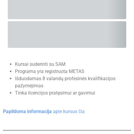
Papildoma informacija
apie kursus čia
Turite klausimų? parašykite
:
info@sveikatospazymos.lt
Sveikatos pažymos vairuotojams
Profilaktinis darbuotojų sveikatos patikrinimas
Medicininė pažyma gydytojui, advokatui, notarui,
profesinei mokyklai