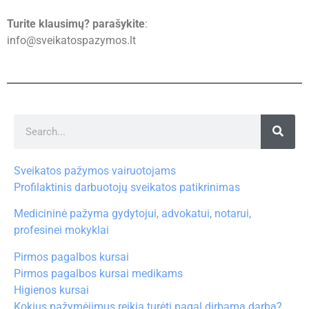
Pirmos pagalbos kursai
Pirmos pagalbos kursai medikams
Higienos kursai
Kokius pažymėjimus reikia turėti pagal dirbamą darbą?
Klientų atsiliepimai
Parašykite atsiliepimą
Tinklaraštis
Testai
Turite klausimų?
Klauskite čia
Paskyra
Klinikos