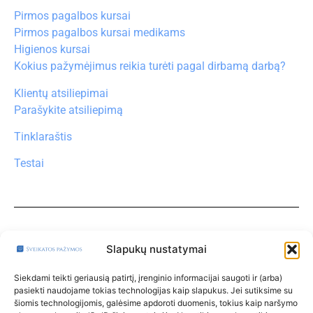
Pirmos pagalbos kursai
Pirmos pagalbos kursai medikams
Higienos kursai
Kokius pažymėjimus reikia turėti pagal dirbamą darbą?
Klientų atsiliepimai
Parašykite atsiliepimą
Tinklaraštis
Testai
Turite klausimų?
Klauskite čia
Slapukų nustatymai
Paskyra
Siekdami teikti geriausią patirtį, įrenginio informacijai saugoti ir (arba)
pasiekti naudojame tokias technologijas kaip slapukus. Jei sutiksime su
Klinikos
šiomis technologijomis, galėsime apdoroti duomenis, tokius kaip naršymo