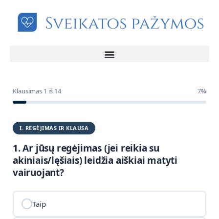
Klausimas
1
iš
14
7%
I. REGĖJIMAS IR KLAUSA
1. Ar jūsų regėjimas (jei reikia su
akiniais/lęšiais) leidžia aiškiai matyti
vairuojant?
Taip