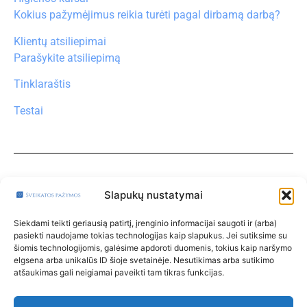
Kokius pažymėjimus reikia turėti pagal dirbamą darbą?
Klientų atsiliepimai
Parašykite atsiliepimą
Tinklaraštis
Testai
Turite klausimų?
Klauskite čia
Slapukų nustatymai
Paskyra
Siekdami teikti geriausią patirtį, įrenginio informacijai saugoti ir (arba)
pasiekti naudojame tokias technologijas kaip slapukus. Jei sutiksime su
Klinikos
šiomis technologijomis, galėsime apdoroti duomenis, tokius kaip naršymo
elgsena arba unikalūs ID šioje svetainėje. Nesutikimas arba sutikimo
Taisyklės
atšaukimas gali neigiamai paveikti tam tikras funkcijas.
Privatumo politika