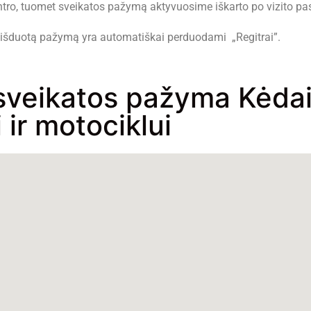
ntro, tuomet sveikatos pažymą aktyvuosime iškarto po vizito pa
e išduotą pažymą yra automatiškai perduodami „Regitrai”.
sveikatos pažyma Kėdai
ir motociklui