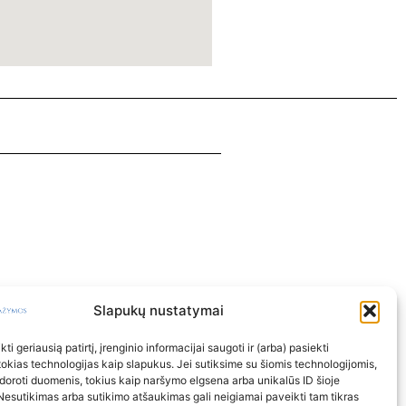
Slapukų nustatymai
ti geriausią patirtį, įrenginio informacijai saugoti ir (arba) pasiekti
kias technologijas kaip slapukus. Jei sutiksime su šiomis technologijomis,
doroti duomenis, tokius kaip naršymo elgsena arba unikalūs ID šioje
Nesutikimas arba sutikimo atšaukimas gali neigiamai paveikti tam tikras