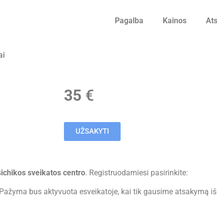
Pagalba
Kainos
Ats
ai
35
€
UŽSAKYTI
ichikos sveikatos centro
. Registruodamiesi pasirinkite:
 Pažyma bus aktyvuota esveikatoje, kai tik gausime atsakymą iš 