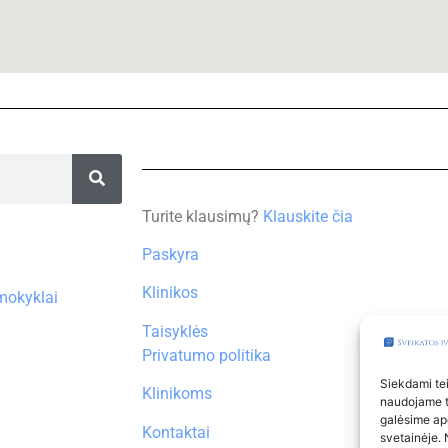
Turite klausimų?
Klauskite čia
Paskyra
Klinikos
 mokyklai
Taisyklės
Privatumo politika
Siekdami teik
Klinikoms
naudojame to
galėsime ap
Kontaktai
svetainėje. 