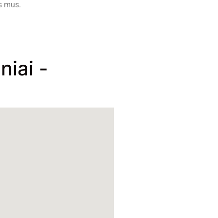
s mus.
niai -