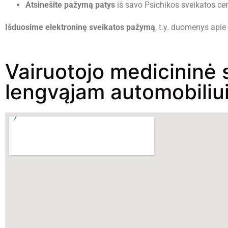
Atsinešite pažymą patys
iš savo Psichikos sveikatos ce
Išduosime elektroninę sveikatos pažymą
, t.y. duomenys api
Vairuotojo medicininė 
lengvąjam automobiliui 