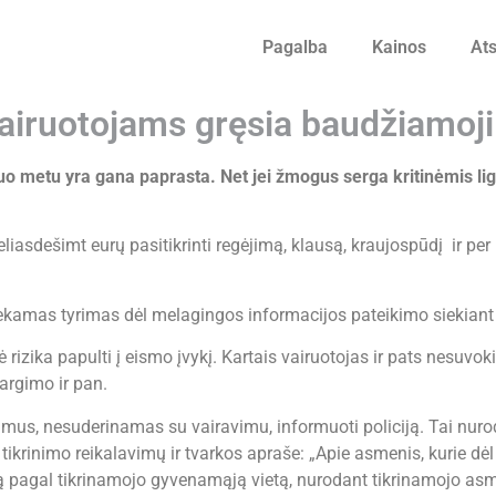
Pagalba
Kainos
Ats
airuotojams gręsia baudžiamoji
o metu yra gana paprasta. Net jei žmogus serga kritinėmis lig
eliasdešimt eurų pasitikrinti regėjimą, klausą, kraujospūdį ir pe
atiekamas tyrimas dėl melagingos informacijos pateikimo siekiant
lė rizika papulti į eismo įvykį. Kartais vairuotojas ir pats nesu
argimo ir pan.
kimus, nesuderinamas su vairavimu, informuoti policiją. Tai n
ikrinimo reikalavimų ir tvarkos apraše: „Apie asmenis, kurie dėl 
atą pagal tikrinamojo gyvenamąją vietą, nurodant tikrinamojo as