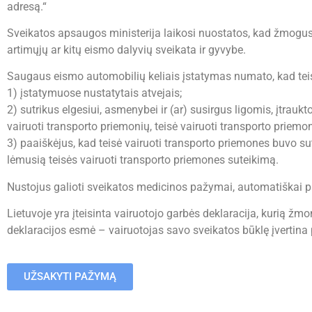
adresą.“
Sveikatos apsaugos ministerija laikosi nuostatos, kad žmogus
artimųjų ar kitų eismo dalyvių sveikata ir gyvybe.
Saugaus eismo automobilių keliais įstatymas numato, kad tei
1) įstatymuose nustatytais atvejais;
2) sutrikus elgesiui, asmenybei ir (ar) susirgus ligomis, įtrau
vairuoti transporto priemonių, teisė vairuoti transporto priem
3) paaiškėjus, kad teisė vairuoti transporto priemones buvo s
lėmusią teisės vairuoti transporto priemones suteikimą.
Nustojus galioti sveikatos medicinos pažymai, automatiškai p
Lietuvoje yra įteisinta vairuotojo garbės deklaracija, kurią žmo
deklaracijos esmė – vairuotojas savo sveikatos būklę įvertina p
UŽSAKYTI PAŽYMĄ