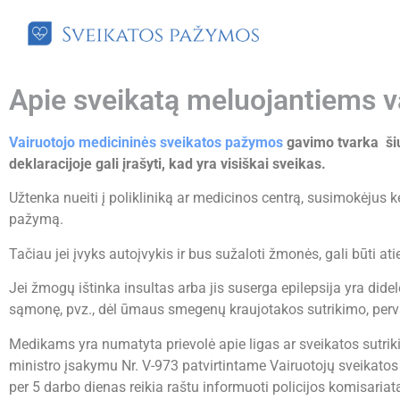
Apie sveikatą meluojantiems v
Vairuotojo medicininės sveikatos pažymos
gavimo tvarka šiu
deklaracijoje gali įrašyti, kad yra visiškai sveikas.
Užtenka nueiti į polikliniką ar medicinos centrą, susimokėjus k
pažymą.
Tačiau jei įvyks autoįvykis ir bus sužaloti žmonės, gali būti 
Jei žmogų ištinka insultas arba jis suserga epilepsija yra dide
sąmonę, pvz., dėl ūmaus smegenų kraujotakos sutrikimo, perv
Medikams yra numatyta prievolė apie ligas ar sveikatos sutri
ministro įsakymu Nr. V-973 patvirtintame Vairuotojų sveikatos t
per 5 darbo dienas reikia raštu informuoti policijos komisari