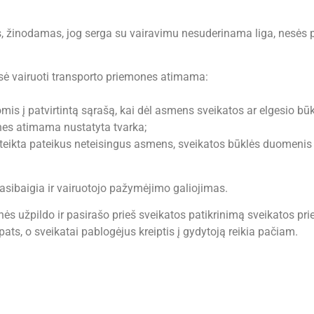
, žinodamas, jog serga su vairavimu nesuderinama liga, nesės p
sė vairuoti transporto priemones atimama:
ktomis į patvirtintą sąrašą, kai dėl asmens sveikatos ar elgesio 
ones atimama nustatyta tvarka;
uteikta pateikus neteisingus asmens, sveikatos būklės duomenis a
asibaigia ir vairuotojo pažymėjimo galiojimas.
nės užpildo ir pasirašo prieš sveikatos patikrinimą sveikatos prie
ats, o sveikatai pablogėjus kreiptis į gydytoją reikia pačiam.