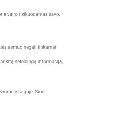
rie vairo rizikuodamas savo,
būklės asmuo negali tinkamai
r kitą neteisingą informaciją,
žiūros įstaigoje. Šios