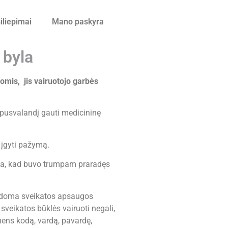
iliepimai
Mano paskyra
 byla
omis, jis vairuotojo garbės
r pusvalandį gauti medicininę
 įgyti pažymą.
vokia, kad buvo trumpam praradęs
urodoma sveikatos apsaugos
sveikatos būklės vairuoti negali,
mens kodą, vardą, pavardę,