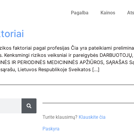
Pagalba
Kainos
Ats
toriai
kos faktoriai pagal profesijas Čia yra pateikiami preliminar
ygas. Kenksmingi rizikos veiksniai ir pareigybės DARBUOT
ĖS IR PERIODINĖS MEDICININĖS APŽIŪROS, SĄRAŠAS Sąraš
ų sąrašu, Lietuvos Respublikoje Sveikatos […]
Turite klausimų?
Klauskite čia
Paskyra