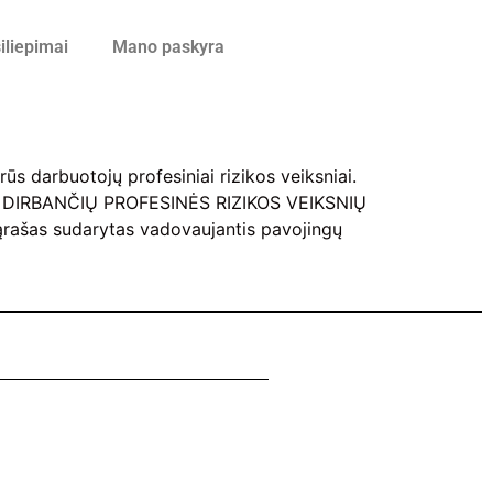
iliepimai
Mano paskyra
ūs darbuotojų profesiniai rizikos veiksniai.
OJŲ, DIRBANČIŲ PROFESINĖS RIZIKOS VEIKSNIŲ
as sudarytas vadovaujantis pavojingų