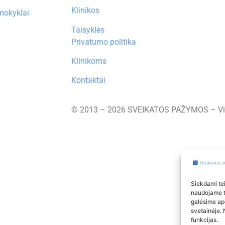
Klinikos
 mokyklai
Taisyklės
Privatumo politika
Klinikoms
Kontaktai
© 2013 – 2026 SVEIKATOS PAŽYMOS – Vi
Siekdami teik
naudojame to
galėsime ap
svetainėje. 
funkcijas.