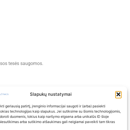
sos tesės saugomos.
Slapukų nustatymai
ti geriausią patirtį, įrenginio informacijai saugoti ir (arba) pasiekti
kias technologijas kaip slapukus. Jei sutiksime su šiomis technologijomis,
doroti duomenis, tokius kaip naršymo elgsena arba unikalūs ID šioje
Nesutikimas arba sutikimo atšaukimas gali neigiamai paveikti tam tikras