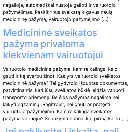
negalioja, automatiškai nustoja galioti ir vairuotojo
pažymėjimas. Pasitikrinus sveikatą ir gavus naują
medicininę pažymą, vairuotojo pažymėjimo […]
Medicininė sveikatos
pažyma privaloma
kiekvienam vairuotojui
Vairuotojo medicininė pažyma: kam reikalinga, kaip
gauti ir ką svarbu žinoti Kas yra vairuotojo sveikatos
medicininė pažyma? Tai gydytojo išduotas dokumentas,
patvirtinantis, kad jūsų sveikatos būklė leidžia vairuoti
transporto priemonę. Be šios pažymos negalima nei
laikyti egzaminų „Regitroje“, nei gauti ar pratęsti
vairuotojo pažymėjimo. Kam reikalinga sveikatos
pažyma vairuojui? Ši pažyma būtina: kai pirmą kartą […]
Jei pakliųsite į įskaitą, gali