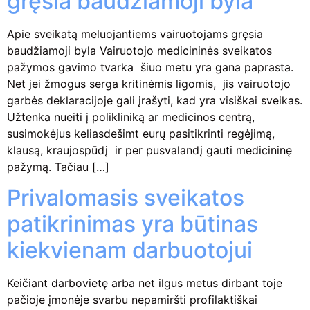
gręsia baudžiamoji byla
Apie sveikatą meluojantiems vairuotojams gręsia
baudžiamoji byla Vairuotojo medicininės sveikatos
pažymos gavimo tvarka šiuo metu yra gana paprasta.
Net jei žmogus serga kritinėmis ligomis, jis vairuotojo
garbės deklaracijoje gali įrašyti, kad yra visiškai sveikas.
Užtenka nueiti į polikliniką ar medicinos centrą,
susimokėjus keliasdešimt eurų pasitikrinti regėjimą,
klausą, kraujospūdį ir per pusvalandį gauti medicininę
pažymą. Tačiau […]
Privalomasis sveikatos
patikrinimas yra būtinas
kiekvienam darbuotojui
Keičiant darbovietę arba net ilgus metus dirbant toje
pačioje įmonėje svarbu nepamiršti profilaktiškai