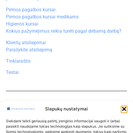
Pirmos pagalbos kursai
Pirmos pagalbos kursai medikams
Higienos kursai
Kokius pažymėjimus reikia turėti pagal dirbamą darbą?
Klientų atsiliepimai
Parašykite atsiliepimą
Tinklaraštis
Testai
Turite klausimų?
Klauskite čia
Slapukų nustatymai
Paskyra
Siekdami teikti geriausią patirtį, įrenginio informacijai saugoti ir (arba)
pasiekti naudojame tokias technologijas kaip slapukus. Jei sutiksime su
Klinikos
šiomis technologijomis, galėsime apdoroti duomenis, tokius kaip naršymo