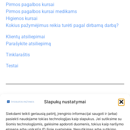
Pirmos pagalbos kursai
Pirmos pagalbos kursai medikams
Higienos kursai
Kokius pažymėjimus reikia turėti pagal dirbamą darbą?
Klientų atsiliepimai
Parašykite atsiliepimą
Tinklaraštis
Testai
Turite klausimų?
Klauskite čia
Slapukų nustatymai
Paskyra
Siekdami teikti geriausią patirtį, įrenginio informacijai saugoti ir (arba)
pasiekti naudojame tokias technologijas kaip slapukus. Jei sutiksime su
Klinikos
šiomis technologijomis, galėsime apdoroti duomenis, tokius kaip naršymo
elgsena arba unikalūs ID šioje svetainėje. Nesutikimas arba sutikimo